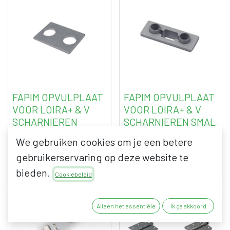
FAPIM OPVULPLAAT
FAPIM OPVULPLAAT
VOOR LOIRA+ & V
VOOR LOIRA+ & V
SCHARNIEREN
SCHARNIEREN SMAL
We gebruiken cookies om je een betere
gebruikerservaring op deze website te
5,95
€
5,86
€
7,20
€
7,09
€
bieden.
excl. BTW
excl. BTW
Cookiebeleid
Alleen het essentiële
Ik ga akkoord