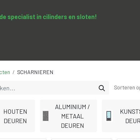
 specialist in cilinders en sloten​!
SA-clopedie
Diensten
Opleidingen & trainingen
Con
cten
SCHARNIEREN
Sorteren o
ALUMINIUM /
HOUTEN
KUNST
METAAL
DEUREN
DEU
DEUREN