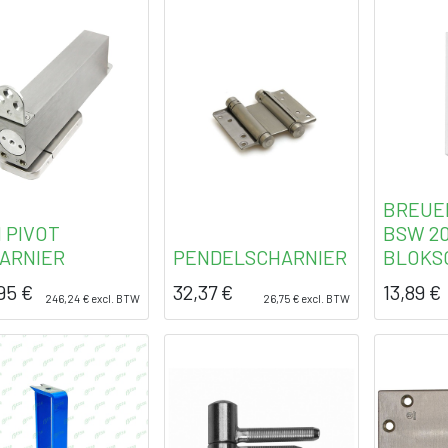
BREUE
 PIVOT
BSW 20
ARNIER
PENDELSCHARNIER
BLOKS
95
€
32,37
€
13,89
€
246,24
€
excl. BTW
26,75
€
excl. BTW