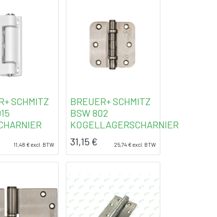
R+ SCHMITZ
BREUER+ SCHMITZ
15
BSW 802
CHARNIER
KOGELLAGERSCHARNIER
31,15
€
11,48
€
excl. BTW
25,74
€
excl. BTW