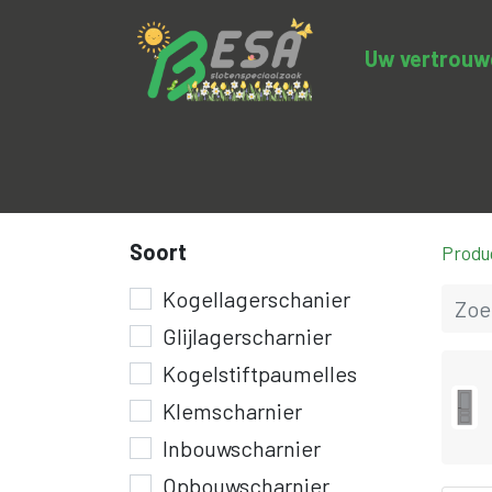
Uw vertrouwde
Productcategorieën
Uitverkoop
BE
Soort
Produ
Kogellagerschanier
Glijlagerscharnier
Kogelstiftpaumelles
Klemscharnier
Inbouwscharnier
Opbouwscharnier