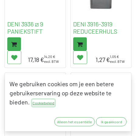
DENI 3936 ⧄ 9
DENI 3916-3919
PANIEKSTIFT
REDUCEERHULS
14,20
€
1,05
€
17,18
€
1,27
€
excl. BTW
excl. BTW
We gebruiken cookies om je een betere
gebruikerservaring op deze website te
bieden.
Cookiebeleid
Alleen het essentiële
Ik ga akkoord