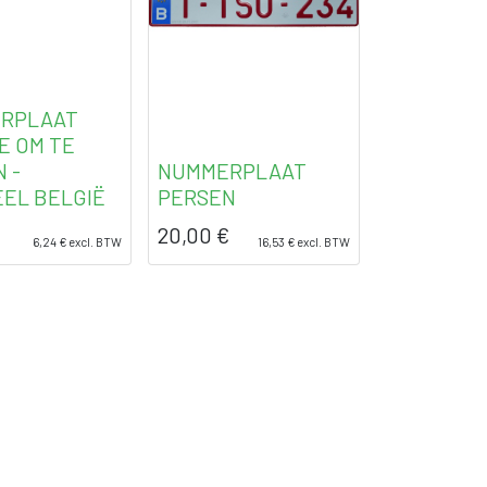
RPLAAT
E OM TE
 -
NUMMERPLAAT
EEL BELGIË
PERSEN
20,00
€
6,24
€
excl. BTW
16,53
€
excl. BTW