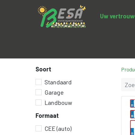
Uw vertrouwde
Productcategorieën
Uitverkoop
BE
Soort
Produ
Standaard
Garage
Landbouw
Formaat
CEE (auto)