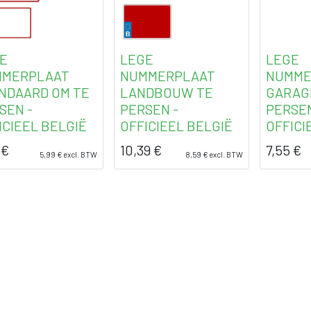
E
LEGE
LEGE
MMERPLAAT
NUMMERPLAAT
NUMME
NDAARD OM TE
LANDBOUW TE
GARAG
SEN -
PERSEN -
PERSEN
ICIEEL BELGIË
OFFICIEEL BELGIË
OFFICI
€
10,39
€
7,55
€
5,99
€
excl. BTW
8,59
€
excl. BTW