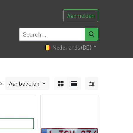
Aanmelden
0
0
tacteer ons
Nederlands (BE)
p:
Aanbevolen