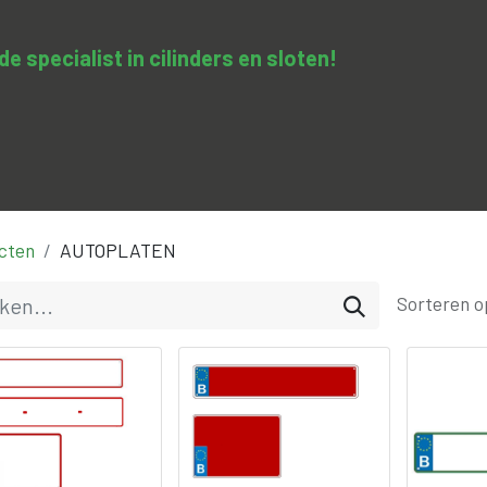
 specialist in cilinders en sloten​!
SA-clopedie
Diensten
Opleidingen & trainingen
Con
cten
AUTOPLATEN
Sorteren o