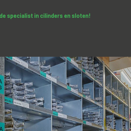
 specialist in cilinders en sloten​!
SA-clopedie
Diensten
Opleidingen & trainingen
Con