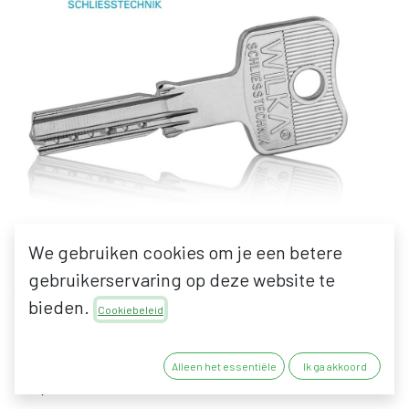
We gebruiken cookies om je een betere
gebruikerservaring op deze website te
WILKA SLEUTEL - EXTRA
bieden.
Cookiebeleid
SLEUTEL
Alleen het essentiële
Ik ga akkoord
45,22
€