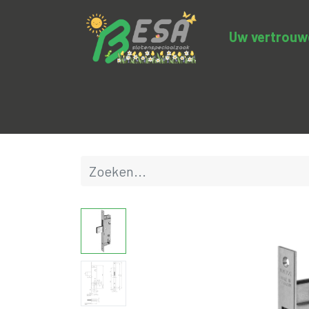
Uw vertrouwde
Productcategorieën
Uitverkoop
BE