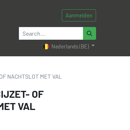
Aanmelden
0
0
tacteer ons
Nederlands (BE)
 OF NACHTSLOT MET VAL
IJZET- OF
MET VAL