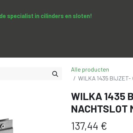
 specialist in cilinders en sloten​!
SA-clopedie
Diensten
Opleidingen & trainingen
Con
Alle producten
WILKA 1435 BIJZET-
WILKA 1435 B
NACHTSLOT 
137,44
€