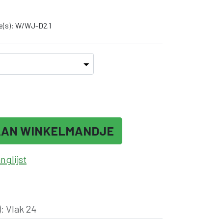
e(s): W/WJ-D2.1
AAN WINKELMANDJE
glijst
)
:
Vlak 24