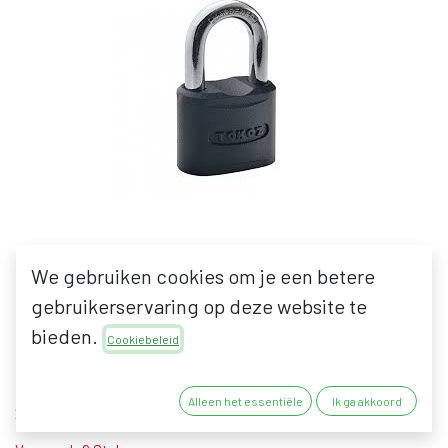
We gebruiken cookies om je een betere
gebruikerservaring op deze website te
TOKOZ ALFA 60
bieden.
Cookiebeleid
33,86
€
42,31
€
Alleen het essentiële
Ik ga akkoord
27,98
€
excl. BTW
34,97
€