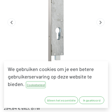
We gebruiken cookies om je een betere
gebruikerservaring op deze website te
bieden.
WSS KANTSCHUIF
Cookiebeleid
356,76
€
Alleen het essentiële
Ik ga akkoord
294,84
€
excl. BTW