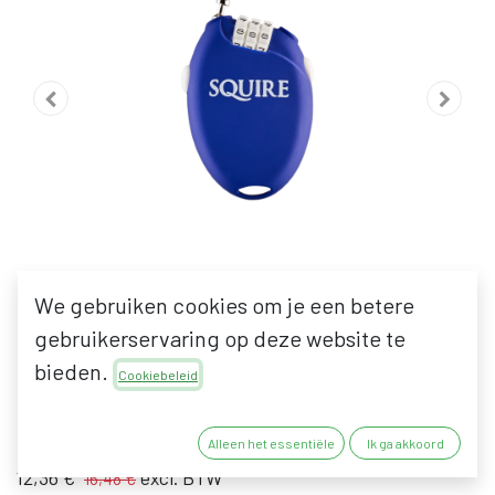
We gebruiken cookies om je een betere
gebruikerservaring op deze website te
bieden.
SQUIRE RETRAC 2
Cookiebeleid
14,96
€
19,94
€
Alleen het essentiële
Ik ga akkoord
12,36
€
excl. BTW
16,48
€