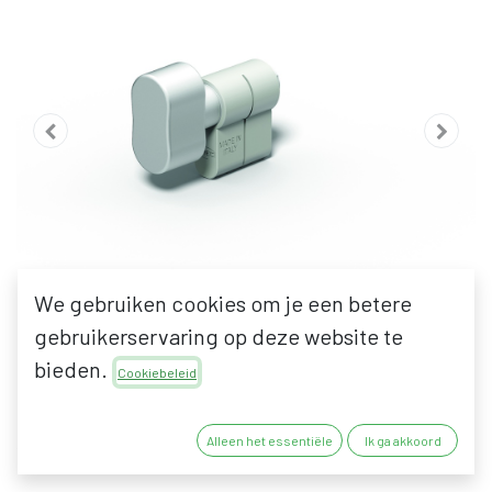
We gebruiken cookies om je een betere
gebruikerservaring op deze website te
bieden.
Cookiebeleid
OMEC OTTOO MODULE
Alleen het essentiële
Ik ga akkoord
VOOR CILINDER MET KNOP