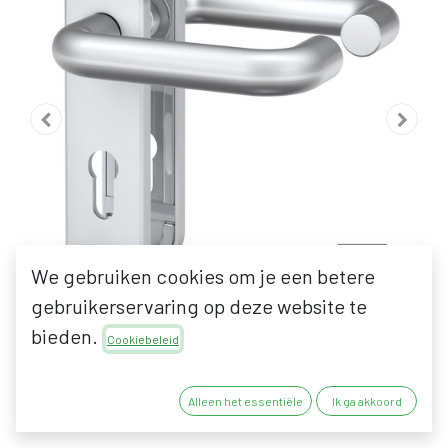
We gebruiken cookies om je een betere
gebruikerservaring op deze website te
bieden.
Cookiebeleid
KORTSCHILDEN
Alleen het essentiële
Ik ga akkoord
BRANDWERENDE