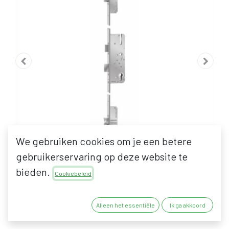
We gebruiken cookies om je een betere
gebruikerservaring op deze website te
bieden.
Cookiebeleid
KFV REEKS AS 2000 / BS
Alleen het essentiële
Ik ga akkoord
2200 MEERPUNTSLOT MET