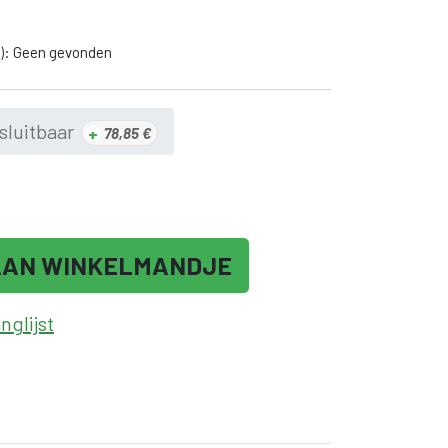
): Geen gevonden
sluitbaar
+
78,85
€
AAN WINKELMANDJE
glijst