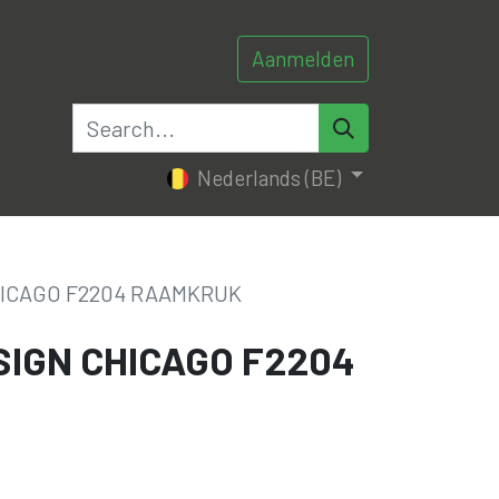
Aanmelden
0
0
tacteer ons
Nederlands (BE)
ICAGO F2204 RAAMKRUK
IGN CHICAGO F2204