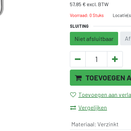
57,85
€
excl. BTW
Voorraad: 0 Stuks
Locatie(s
SLUITING
Af
Niet afsluitbaar
TOEVOEGEN 
Toevoegen aan verlan
Vergelijken
Materiaal
:
Verzinkt