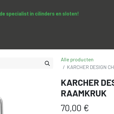
 specialist in cilinders en sloten​!
SA-clopedie
Diensten
Opleidingen & trainingen
Con
Alle producten
KARCHER DESIGN CH
KARCHER DES
RAAMKRUK
70,00
€