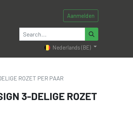
Aanmelden
0
0
tacteer ons
Nederlands (BE)
DELIGE ROZET PER PAAR
IGN 3-DELIGE ROZET