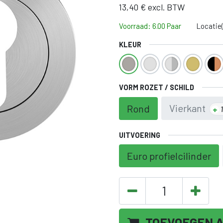
13,40
€
excl. BTW
Voorraad: 6.00 Paar
Locatie
KLEUR
VORM ROZET / SCHILD
Vierkant
Rond
+
UITVOERING
Euro profielcilinder
TOEVOEGEN 