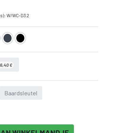
(s): W/WC-D3.2
16,40
€
Baardsleutel
AAN WINKELMANDJE