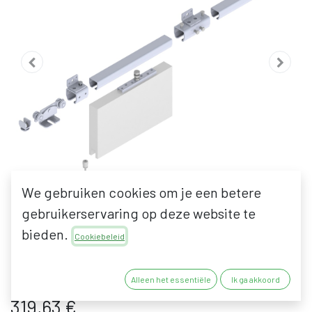
We gebruiken cookies om je een betere
gebruikerservaring op deze website te
bieden.
HELM
Cookiebeleid
SCHUIFDEURSYSTEEM 300
Alleen het essentiële
Ik ga akkoord
319,63
€