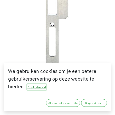
We gebruiken cookies om je een betere
gebruikerservaring op deze website te
GU 38461 SLUITPLAAT
bieden.
Cookiebeleid
VOOR AUTOMATIQUE
Alleen het essentiële
Ik ga akkoord
22,25
€