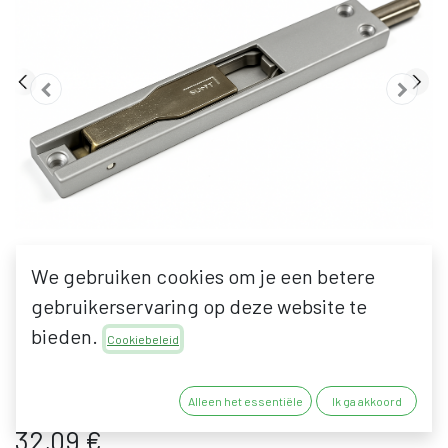
We gebruiken cookies om je een betere
gebruikerservaring op deze website te
bieden.
FAPIM 3722A TITANTRE
Cookiebeleid
KANTSCHUIF
Alleen het essentiële
Ik ga akkoord
32,09
€