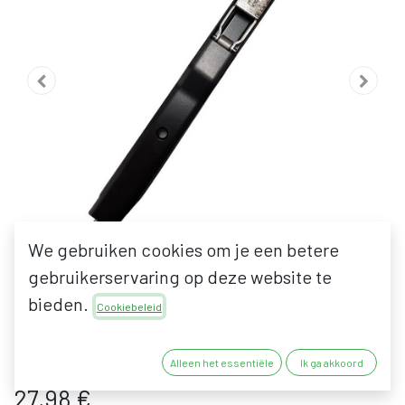
We gebruiken cookies om je een betere
gebruikerservaring op deze website te
bieden.
FAPIM 3720C TITANDUE
Cookiebeleid
KANTSCHUIF
Alleen het essentiële
Ik ga akkoord
27,98
€