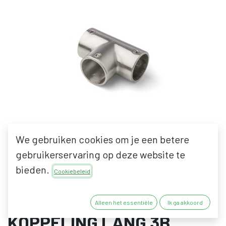
We gebruiken cookies om je een betere
gebruikerservaring op deze website te
bieden.
Cookiebeleid
DIPANOX TZUWI INOX
DESIGN KOPPELING: T
Alleen het essentiële
Ik ga akkoord
KOPPELING LANG 3B