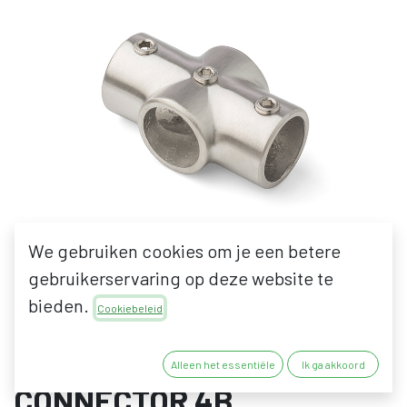
We gebruiken cookies om je een betere
gebruikerservaring op deze website te
bieden.
Cookiebeleid
DIPANOX TZUWI INOX
DESIGN KOPPELING: KRUIS
Alleen het essentiële
Ik ga akkoord
CONNECTOR 4B