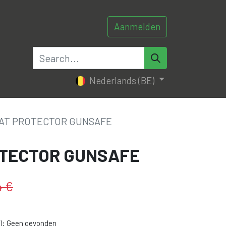
Aanmelden
0
0
tacteer ons
Nederlands (BE)
AT PROTECTOR GUNSAFE
OTECTOR GUNSAFE
4
€
): Geen gevonden