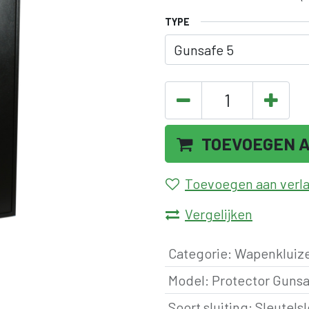
TYPE
TOEVOEGEN 
Toevoegen aan verlan
Vergelijken
Categorie
:
Wapenkluiz
Model
:
Protector Gunsa
Soort sluiting
:
Sleutelsl