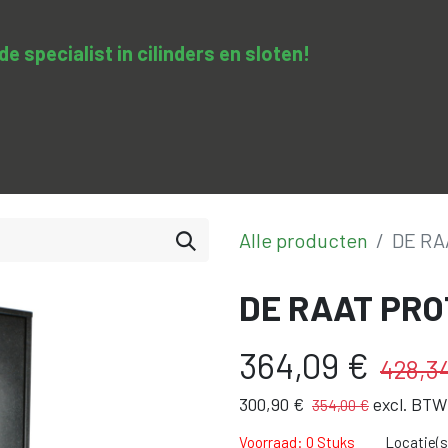
 specialist in cilinders en sloten​!
SA-clopedie
Diensten
Opleidingen & trainingen
Con
Alle producten
DE RA
DE RAAT PR
364,09
€
428,3
300,90
€
excl. BTW
354,00
€
Voorraad: 0 Stuks
Locatie(s