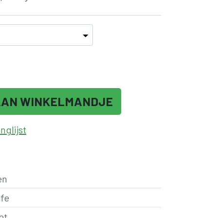
AAN WINKELMANDJE
glijst
en
fe
ot