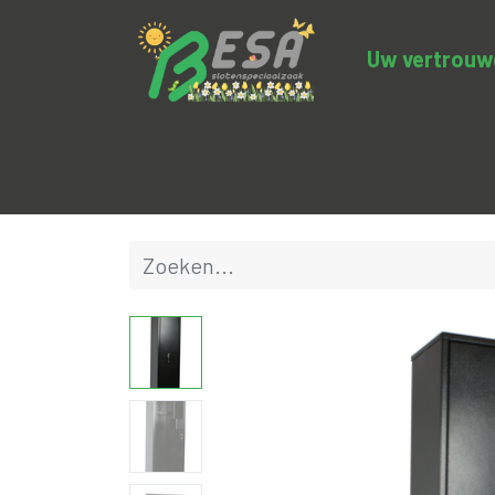
Uw vertrouwde
Productcategorieën
Uitverkoop
BE