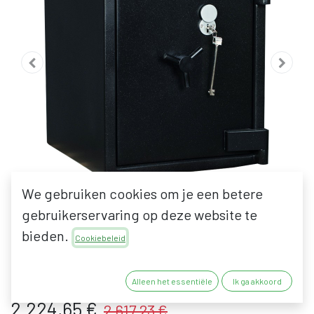
We gebruiken cookies om je een betere
gebruikerservaring op deze website te
bieden.
DE RAAT DRS EURO
Cookiebeleid
DEFENDER III
Alleen het essentiële
Ik ga akkoord
2.224,65
€
2.617,23
€