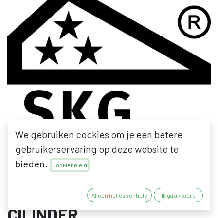
We gebruiken cookies om je een betere
gebruikerservaring op deze website te
bieden.
Cookiebeleid
CILINDER UPGRADEN
NAAR SKG*** PER
Alleen het essentiële
Ik ga akkoord
CILINDER