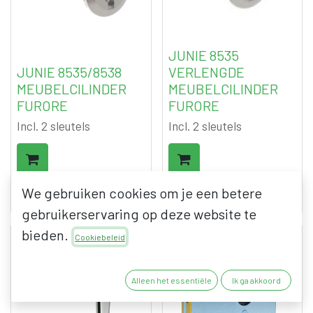
JUNIE 8535
JUNIE 8535/8538
VERLENGDE
MEUBELCILINDER
MEUBELCILINDER
FURORE
FURORE
Incl. 2 sleutels
Incl. 2 sleutels
9,94
€
13,57
€
We gebruiken cookies om je een betere
12,03
€
16,42
€
excl. BTW
excl. BTW
gebruikerservaring op deze website te
bieden.
Cookiebeleid
Alleen het essentiële
Ik ga akkoord