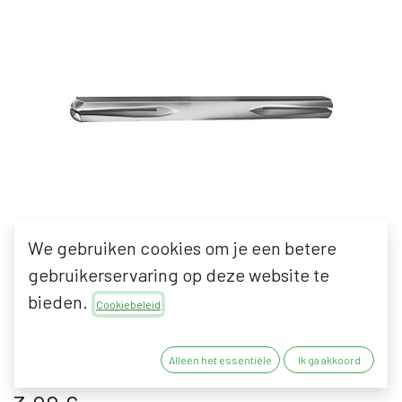
We gebruiken cookies om je een betere
gebruikerservaring op deze website te
bieden.
Cookiebeleid
BESA ⧄ 8 KRUKSTIFT
DUBBEL GESPLETEN
Alleen het essentiële
Ik ga akkoord