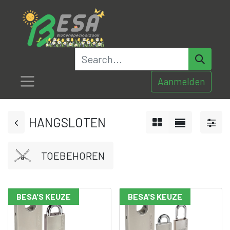
Aanmelden
HANGSLOTEN
TOEBEHOREN
BESA'S KEUZE
BESA'S KEUZE