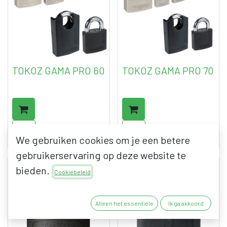
TOKOZ GAMA PRO 60
TOKOZ GAMA PRO 70
81,26
€
91,77
€
98,32
€
111,04
€
We gebruiken cookies om je een betere
excl. BTW
excl. BTW
gebruikerservaring op deze website te
bieden.
Cookiebeleid
Alleen het essentiële
Ik ga akkoord