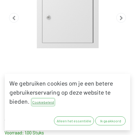
We gebruiken cookies om je een betere
gebruikerservaring op deze website te
BRIEVENBUSDEUR 529/2
bieden.
Cookiebeleid
158,50
€
130,99
€
excl. BTW
Alleen het essentiële
Ik ga akkoord
Voorraad: 1.00 Stuks