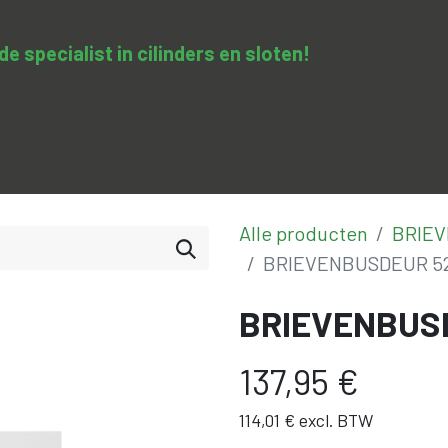
 specialist in cilinders en sloten​!
SA-clopedie
Diensten
Opleidingen & trainingen
Con
Alle producten
BRIE
BRIEVENBUSDEUR 52
BRIEVENBUS
137,95
€
114,01
€
excl. BTW