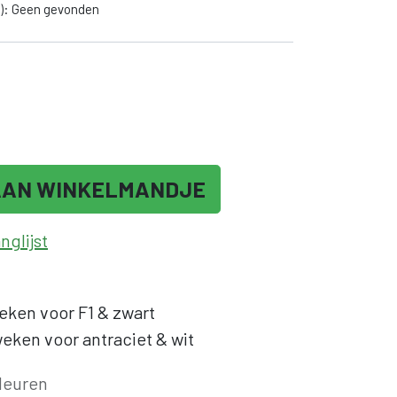
): Geen gevonden
AAN WINKELMANDJE
glijst
eken voor F1 & zwart
eken voor antraciet & wit
deuren