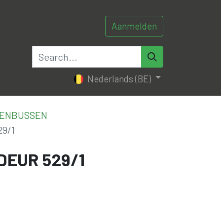
Aanmelden
0
0
tacteer ons
Nederlands (BE)
VENBUSSEN
9/1
DEUR 529/1