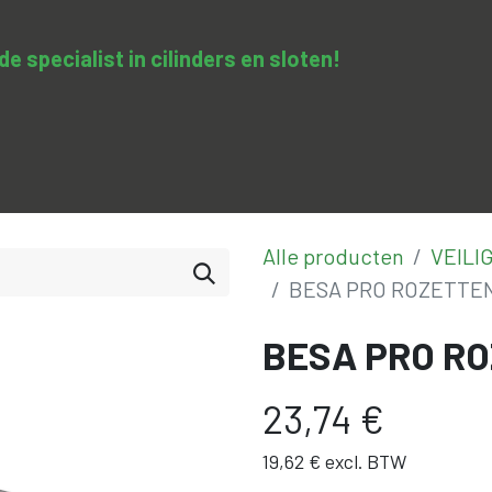
 specialist in cilinders en sloten​!
SA-clopedie
Diensten
Opleidingen & trainingen
Con
Alle producten
VEILI
BESA PRO ROZETTE
BESA PRO R
23,74
€
19,62
€
excl. BTW