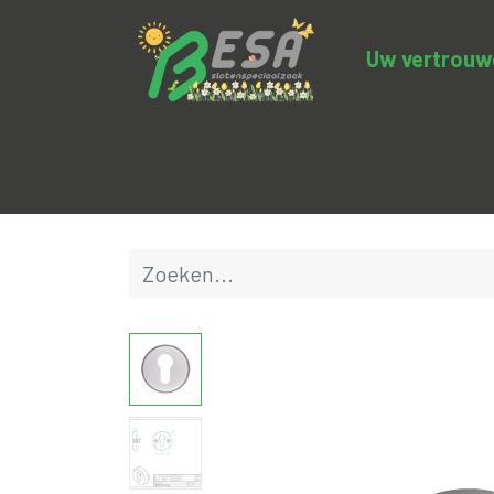
Uw vertrouwde
Productcategorieën
Uitverkoop
BE