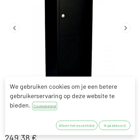
We gebruiken cookies om je een betere
gebruikerservaring op deze website te
bieden.
BESA PAKKET
Cookiebeleid
BRIEVENBUS MODEL KUBO
Alleen het essentiële
Ik ga akkoord
249,38
€