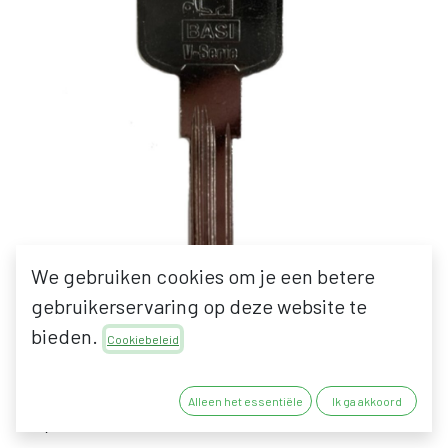
We gebruiken cookies om je een betere
gebruikerservaring op deze website te
BASI V55 SLEUTEL |
bieden.
Cookiebeleid
CODEREEKS V5xxxxxx
Alleen het essentiële
Ik ga akkoord
25,00
€