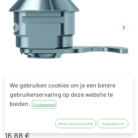
We gebruiken cookies om je een betere
gebruikerservaring op deze website te
bieden.
BASI HS 336/337
Cookiebeleid
SCHROEFCILINDER
Alleen het essentiële
Ik ga akkoord
16,88
€