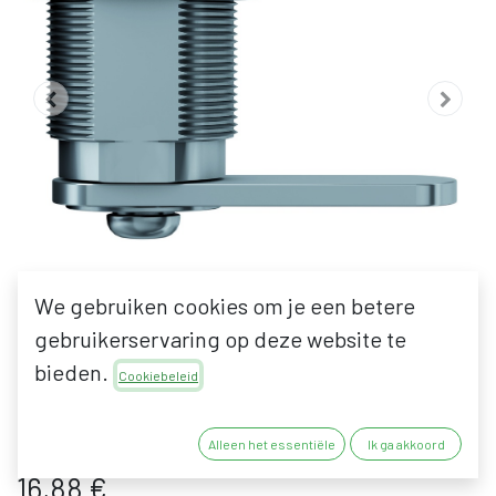
We gebruiken cookies om je een betere
gebruikerservaring op deze website te
bieden.
BASI HS 310/311
Cookiebeleid
SCHROEFCILINDER
Alleen het essentiële
Ik ga akkoord
16,88
€