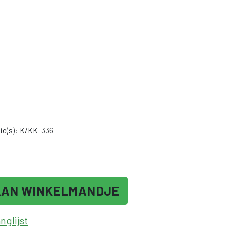
ie(s): K/KK-336
AAN WINKELMANDJE
glijst