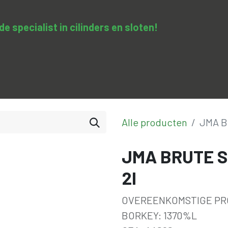
 specialist in cilinders en sloten​!
SA-clopedie
Diensten
Opleidingen & trainingen
Con
Alle producten
JMA B
JMA BRUTE S
2I
OVEREENKOMSTIGE PR
BORKEY: 1370%L