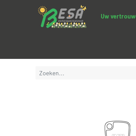
Uw vertrouwde
Productcategorieën
Uitverkoop
BE