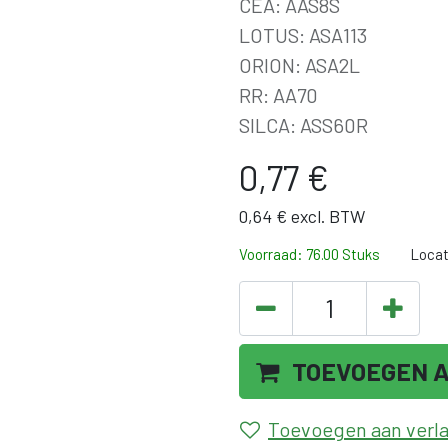
CEA: AAS8S
LOTUS: ASA113
ORION: ASA2L
RR: AA70
SILCA: ASS60R
0,77
€
0,64
€
excl. BTW
Voorraad: 76.00 Stuks
Locat
TOEVOEGEN 
Toevoegen aan verlan