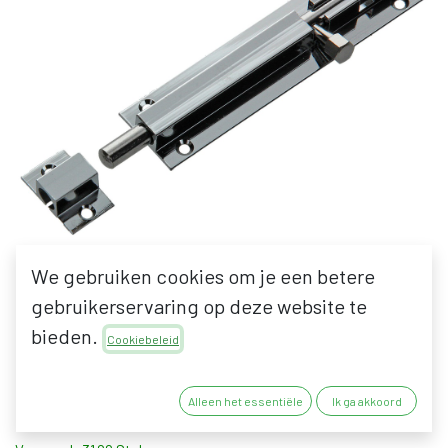
We gebruiken cookies om je een betere
gebruikerservaring op deze website te
APC FI-CUL GRENDEL
bieden.
Cookiebeleid
5,03
€
Alleen het essentiële
Ik ga akkoord
4,16
€
excl. BTW