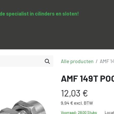
 specialist in cilinders en sloten​!
SA-clopedie
Diensten
Opleidingen & trainingen
Con
Alle producten
AMF 1
AMF 149T PO
12,03
€
9,94
€
excl. BTW
Voorraad: 28.00 Stuks
Locat