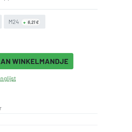
M24
+
6,21
€
AAN WINKELMANDJE
glijst
r