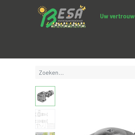
Uw vertrouwde
Productcategorieën
Uitverkoop
BE