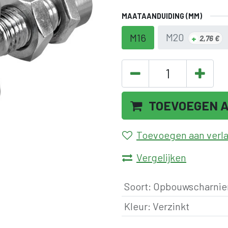
MAATAANDUIDING (MM)
M20
M16
+
2,76
€
TOEVOEGEN 
Toevoegen aan verlan
Vergelijken
Soort
:
Opbouwscharnie
Kleur
:
Verzinkt