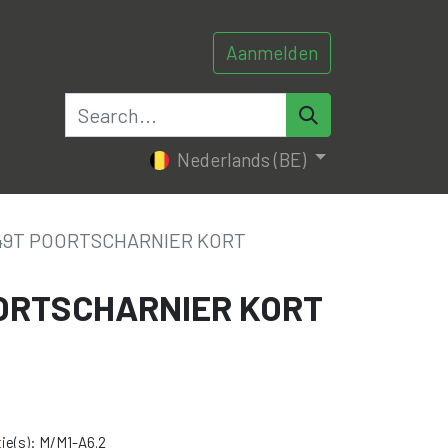
Aanmelden
0
0
tacteer ons
Nederlands (BE)
49T POORTSCHARNIER KORT
ORTSCHARNIER KORT
ie(s): M/M1-A6.2