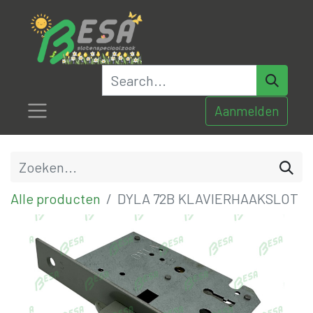
Aanmelden
Alle producten
DYLA 72B KLAVIERHAAKSLOT