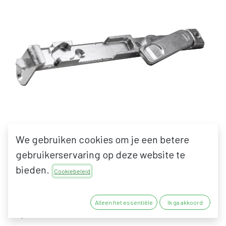
We gebruiken cookies om je een betere
gebruikerservaring op deze website te
MACO 52504 MT/MM
bieden.
Cookiebeleid
KANTSCHUIF
Alleen het essentiële
Ik ga akkoord
47,00
€