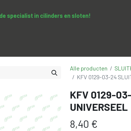
 specialist in cilinders en sloten​!
SA-clopedie
Diensten
Opleidingen & trainingen
Con
Alle producten
SLUI
KFV 0129-03-24 SLU
KFV 0129-03
UNIVERSEEL
8,40
€