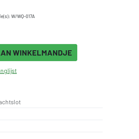
ie(s): W/WQ-017A
AAN WINKELMANDJE
glijst
achtslot