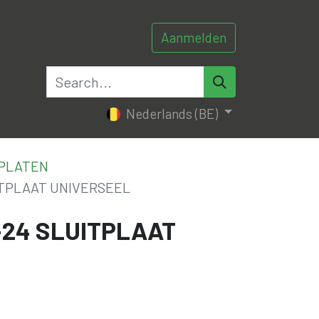
Aanmelden
0
0
tacteer ons
Nederlands (BE)
TPLATEN
ITPLAAT UNIVERSEEL
-24 SLUITPLAAT