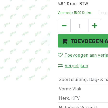
6,94
€
excl. BTW
Voorraad: 15.00 Stuks
Locat
TOEVOEGEN 
Toevoegen aan verlan
Vergelijken
Soort sluiting
:
Dag- & n
Vorm
:
Vlak
Merk
:
KFV
Materiaal
:
Verzinkt