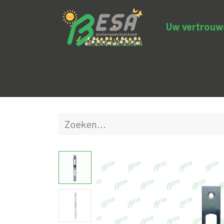
Uw vertrouwde
Productcategorieën
Uitverkoop
BE