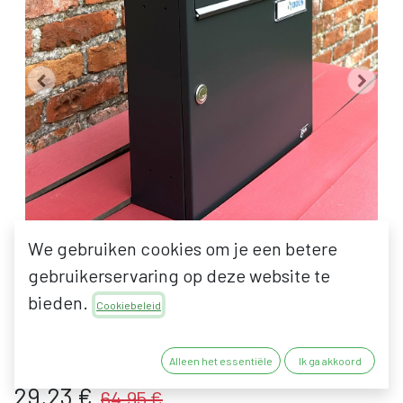
We gebruiken cookies om je een betere
gebruikerservaring op deze website te
bieden.
TOONZAALMODEL: DOLS
Cookiebeleid
A-01 BRIEVENBUS
Alleen het essentiële
Ik ga akkoord
29,23
€
64,95
€