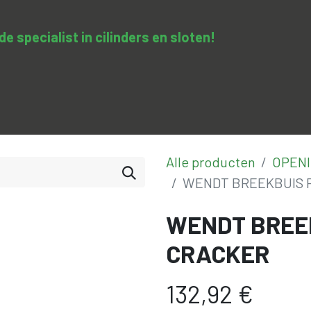
 specialist in cilinders en sloten​!
SA-clopedie
Diensten
Opleidingen & trainingen
Con
Alle producten
OPENI
WENDT BREEKBUIS
WENDT BREE
CRACKER
132,92
€