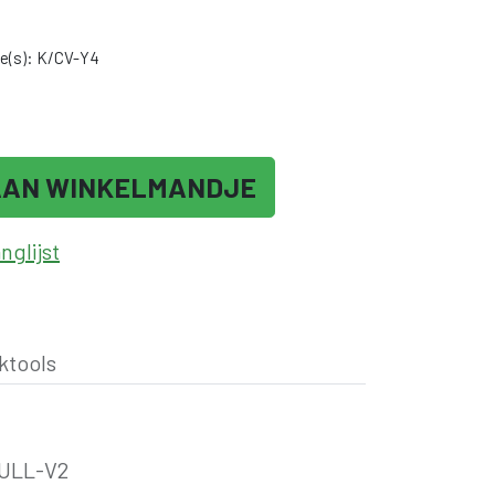
e(s): K/CV-Y4
AAN WINKELMANDJE
glijst
ktools
ULL-V2