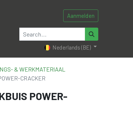
Aanmelden
0
0
tacteer ons
Nederlands (BE)
NGS- & WERKMATERIAAL
 POWER-CRACKER
KBUIS POWER-