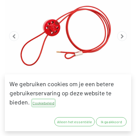
We gebruiken cookies om je een betere
gebruikerservaring op deze website te
bieden.
Cookiebeleid
IFAM MULTI LOCKOUT
Alleen het essentiële
Ik ga akkoord
KABELKLEM VOOR 6