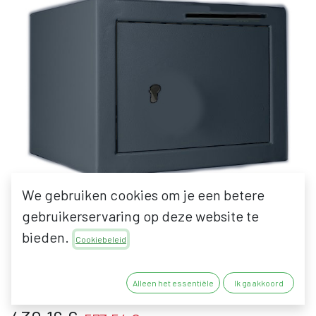
We gebruiken cookies om je een betere
gebruikerservaring op deze website te
bieden.
Cookiebeleid
BENTEC PT 1 KLUIS MET
PC-SLOT MET GLEUF
Alleen het essentiële
Ik ga akkoord