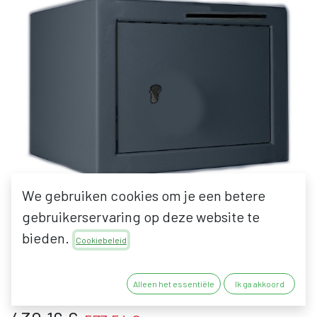
We gebruiken cookies om je een betere
gebruikerservaring op deze website te
bieden.
Cookiebeleid
BENTEC PT 1 KLUIS MET
PC-SLOT MET GLEUF
Alleen het essentiële
Ik ga akkoord