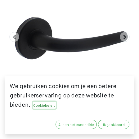
We gebruiken cookies om je een betere
gebruikerservaring op deze website te
bieden.
Cookiebeleid
INTERSTEEL ELENA
Alleen het essentiële
Ik ga akkoord
KRUKKENPAAR OP ROZET