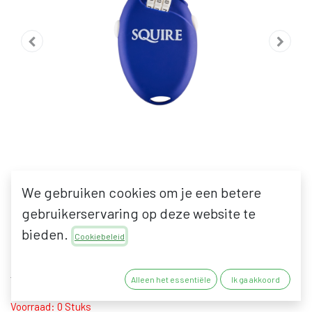
We gebruiken cookies om je een betere
gebruikerservaring op deze website te
SQUIRE RETRAC 2
bieden.
Cookiebeleid
14,96
€
19,94
€
12,36
€
hors taxes
Alleen het essentiële
Ik ga akkoord
16,48
€
Voorraad: 0 Stuks