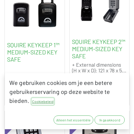
SQUIRE KEYKEEP 2™
SQUIRE KEYKEEP 1™
MEDIUM-SIZED KEY
MEDIUM-SIZED KEY
SAFE
SAFE
+ External dimensions
(H x W x D): 121 x 78 x 57
mm
+ Internal dimensions (H
We gebruiken cookies om je een betere
x W x D): 85 x 68 x 13 mm
gebruikerservaring op deze website te
+ Horizontal bracket
35.50
€
50.00
€
42.96
€
60.50
€
distance: 34 mm*
bieden.
excl. VAT
excl. VAT
Cookiebeleid
+ Vertical bracket
distance: 44 mm*
(* only for the PB
NEW!
NEW!
Alleen het essentiële
Ik ga akkoord
version)