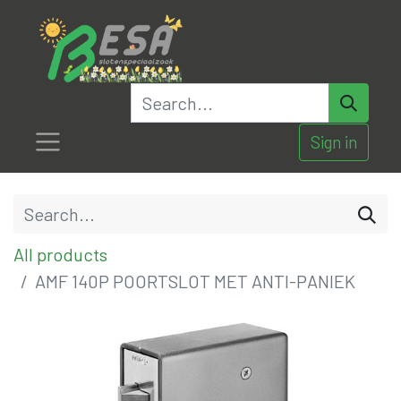
Sign in
All products
AMF 140P POORTSLOT MET ANTI-PANIEK