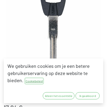
We gebruiken cookies om je een betere
gebruikerservaring op deze website te
bieden.
Cookiebeleid
ABUS T83 FIETSSLEUTEL |
CODEREEKS 1817 - 9384
Alleen het essentiële
Ik ga akkoord